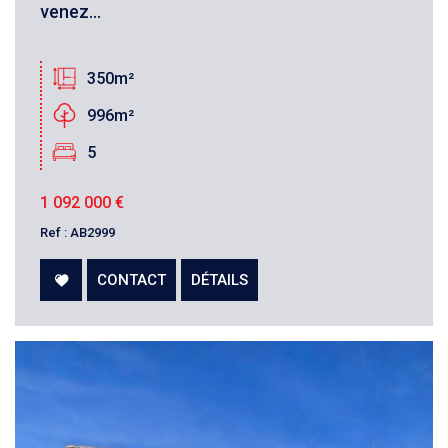
venez...
350m²
996m²
5
1 092 000
€
Ref : AB2999
CONTACT
DÉTAILS