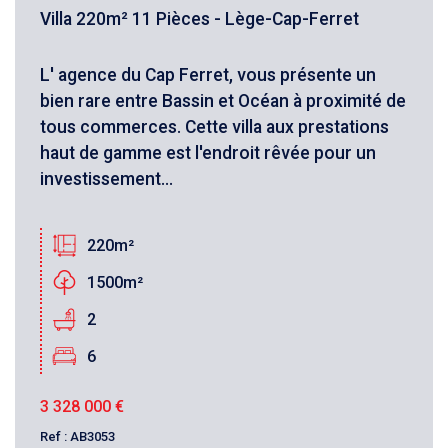
Villa 220m² 11 Pièces - Lège-Cap-Ferret
Critères supplémentaires
L' agence du Cap Ferret, vous présente un
Piscine
Parking
Terrasse
bien rare entre Bassin et Océan à proximité de
tous commerces. Cette villa aux prestations
haut de gamme est l'endroit rêvée pour un
investissement...
220m²
1500m²
2
6
3 328 000
€
Ref : AB3053