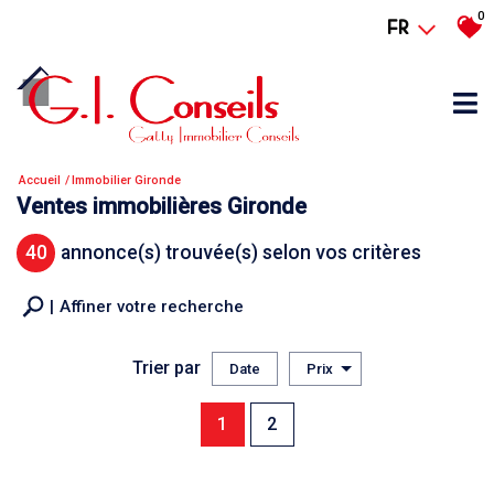
0
FR
Accueil
Immobilier Gironde
Ventes immobilières Gironde
40
annonce(s) trouvée(s) selon vos critères
Affiner votre recherche
Trier par
Date
Prix
Vente
1
2