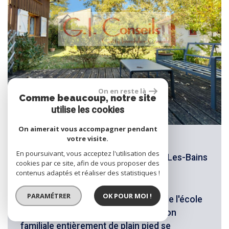
On en reste là
Comme beaucoup, notre site
utilise les cookies
On aimerait vous accompagner pendant
votre visite.
MAISON BETEY COTE BASSIN
En poursuivant, vous acceptez l'utilisation des
Maison 200m² 9 Pièces - Andernos-Les-Bains
cookies par ce site, afin de vous proposer des
contenus adaptés et réaliser des statistiques !
ANDERNOS COTE BASSIN - Dans un
PARAMÉTRER
OK POUR MOI !
environnement recherché, proche de l'école
du bétey, à vendre, une grande maison
familiale entièrement de plain pied se