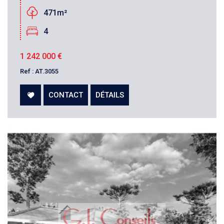
471m²
4
1 242 000
€
Ref : AT.3055
CONTACT
DÉTAILS