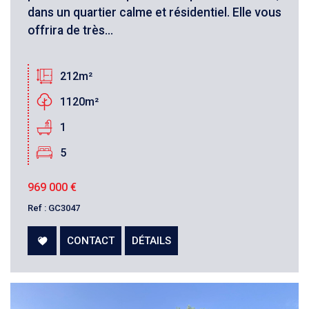
dans un quartier calme et résidentiel. Elle vous
offrira de très...
212m²
1120m²
1
5
969 000
€
Ref : GC3047
CONTACT
DÉTAILS