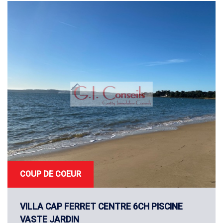
RECHERCHE
+ de critères
+
5KM
10KM
25KM
COUP DE COEUR
VILLA CAP FERRET CENTRE 6CH PISCINE
VASTE JARDIN