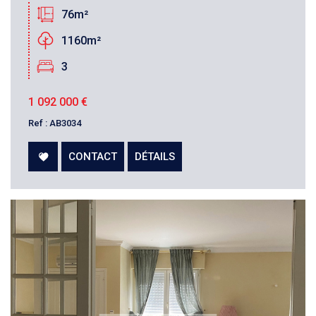
76m²
1160m²
3
1 092 000
€
Ref : AB3034
CONTACT
DÉTAILS