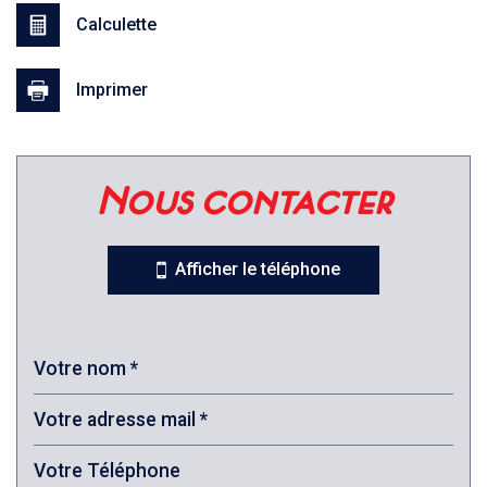
Calculette
Imprimer
Leaflet
|
©
Jawg
Maps
|
© OpenStreetMap
nous contacter
statistiques
Nombre d'habitants
8 099
Afficher le téléphone
Propriétaires (vs. locataires)
68,15 %
Taxe habitation
17,58 %
Taxe foncière
14,70 %
Habitants de moins de 25 ans
22,16 %
Habitants de 25 à 55 ans
35,93 %
Habitants de plus de 55 ans
41,91 %