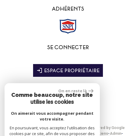
ADHÉRENTS
SE CONNECTER
ESPACE PROPRIÉTAIRE
On en reste là
Comme beaucoup, notre site
site réalisé par
utilise les cookies
On aimerait vous accompagner pendant
votre visite.
En poursuivant, vous acceptez l'utilisation des
© 2026 | Tous droits réservés | Traduction powered by Google
cookies par ce site, afin de vous proposer des
Plan du site
Mentions légales
Nos honoraires
Liens
Admin