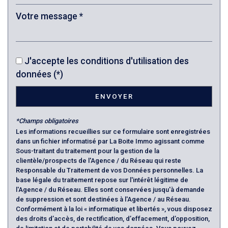
Nombre d'enfants par famille
0,66
Familles sans enfant
61,05 %
Familles avec 1 ou 2 enfants
34,34 %
Maisons
84,82 %
J'accepte les conditions d'utilisation des
données (*)
Appartements
15,18 %
Familles avec 3 enfants
4,13 %
ENVOYER
*Champs obligatoires
Les informations recueillies sur ce formulaire sont enregistrées
dans un fichier informatisé par La Boite Immo agissant comme
Sous-traitant du traitement pour la gestion de la
clientèle/prospects de l'Agence / du Réseau qui reste
Responsable du Traitement de vos Données personnelles. La
base légale du traitement repose sur l'intérêt légitime de
l'Agence / du Réseau. Elles sont conservées jusqu'à demande
de suppression et sont destinées à l'Agence / au Réseau.
Conformément à la loi « informatique et libertés », vous disposez
des droits d’accès, de rectification, d’effacement, d’opposition,