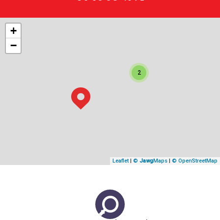
+
−
2
Leaflet
|
©
Jawg
Maps
|
© OpenStreetMap