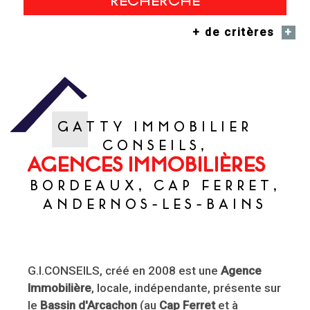
RECHERCHE
+ de critères
+
5KM
10KM
25KM
GATTY IMMOBILIER
CONSEILS,
AGENCES IMMOBILIÈRES
BORDEAUX, CAP FERRET,
Critères supplémentaires
ANDERNOS-LES-BAINS
Piscine
Parking
Terrasse
G.I.CONSEILS, créé en 2008 est une
Agence
Immobilière
, locale, indépendante, présente sur
le
Bassin d'Arcachon
(au
Cap Ferret
et à