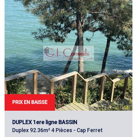
×
Appartement
×
Duplex
RECHERCHE
+ de critères
+
PRIX EN BAISSE
5KM
10KM
25KM
DUPLEX 1ere ligne BASSIN
Duplex 92.36m² 4 Pièces - Cap Ferret