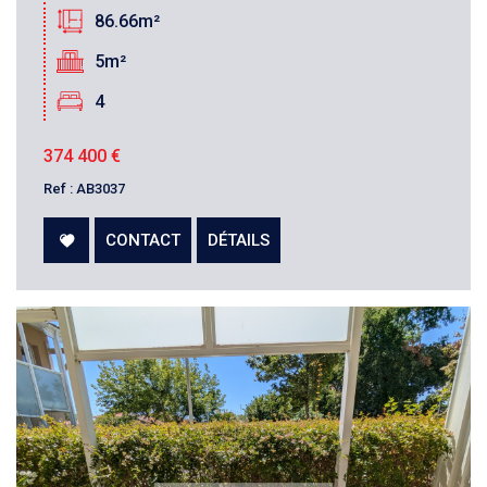
86.66m²
5m²
4
374 400
€
Ref : AB3037
CONTACT
DÉTAILS