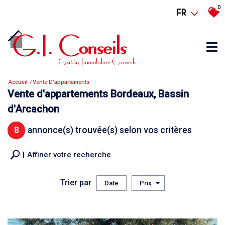
0
FR
Accueil
Vente D'appartements
Vente d'appartements Bordeaux, Bassin
d'Arcachon
8
annonce(s) trouvée(s) selon vos critères
Affiner votre recherche
Trier par
Date
Prix
Vente