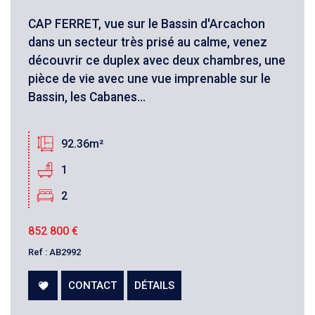
CAP FERRET, vue sur le Bassin d'Arcachon
dans un secteur très prisé au calme, venez
découvrir ce duplex avec deux chambres, une
Critères supplémentaires
pièce de vie avec une vue imprenable sur le
Bassin, les Cabanes...
Piscine
Parking
Terrasse
92.36m²
1
2
852 800
€
Ref : AB2992
CONTACT
DÉTAILS