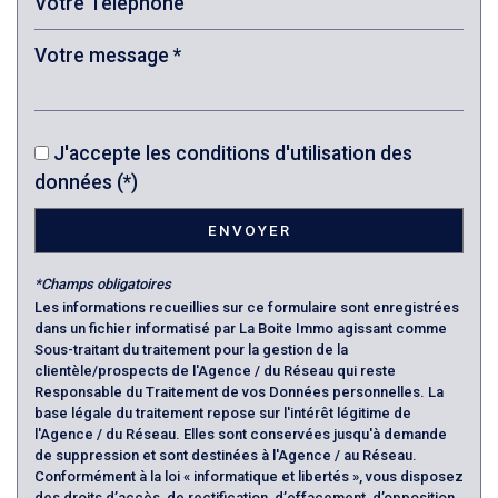
Bureau de poste
Mairie
Presse et Tabac
J'accepte les conditions d'utilisation des
statistiques
données (*)
ENVOYER
Nombre d'habitants
11 377
Propriétaires (vs. locataires)
70,74 %
*Champs obligatoires
Taxe habitation
18,25 %
Les informations recueillies sur ce formulaire sont enregistrées
dans un fichier informatisé par La Boite Immo agissant comme
Taxe foncière
13,98 %
Sous-traitant du traitement pour la gestion de la
clientèle/prospects de l'Agence / du Réseau qui reste
Habitants de moins de 25 ans
21,17 %
Responsable du Traitement de vos Données personnelles. La
base légale du traitement repose sur l'intérêt légitime de
Habitants de 25 à 55 ans
31,79 %
l'Agence / du Réseau. Elles sont conservées jusqu'à demande
Habitants de plus de 55 ans
47,05 %
de suppression et sont destinées à l'Agence / au Réseau.
Conformément à la loi « informatique et libertés », vous disposez
Nombre d'enfants par famille
0,65
des droits d’accès, de rectification, d’effacement, d’opposition,