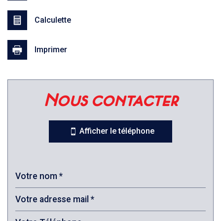
Calculette
Imprimer
Leaflet
|
©
Jawg
Maps
|
© OpenStreetMap
nous contacter
Bar
Afficher le téléphone
Cinéma
Collège
École maternelle
École primaire
Bibliothèque