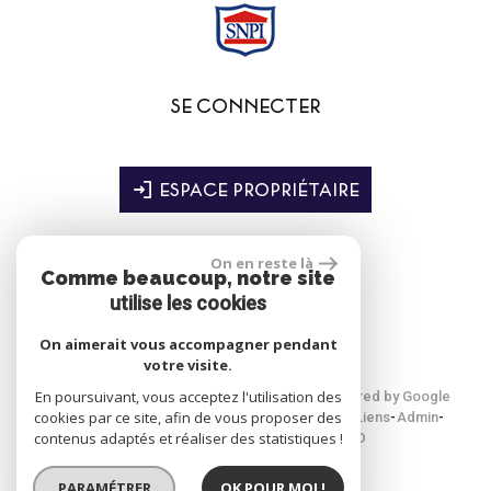
SE CONNECTER
ESPACE PROPRIÉTAIRE
On en reste là
Comme beaucoup, notre site
site réalisé par
utilise les cookies
On aimerait vous accompagner pendant
votre visite.
En poursuivant, vous acceptez l'utilisation des
© 2026 | Tous droits réservés | Traduction powered by Google
cookies par ce site, afin de vous proposer des
Plan du site
Mentions légales
Nos honoraires
Liens
Admin
contenus adaptés et réaliser des statistiques !
Toutes nos annonces
Politique RGPD
PARAMÉTRER
OK POUR MOI !