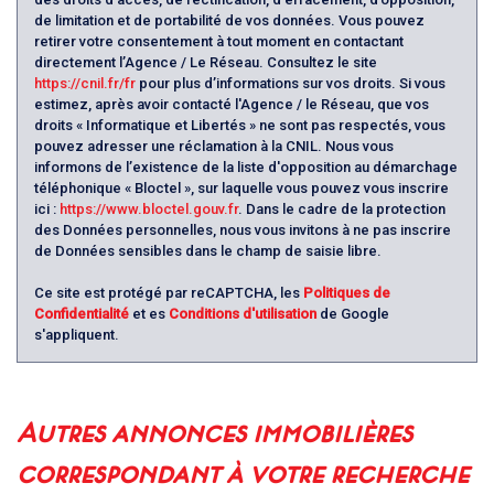
de limitation et de portabilité de vos données. Vous pouvez
Familles sans enfant
60,09 %
retirer votre consentement à tout moment en contactant
Familles avec 1 ou 2 enfants
0 %
directement l’Agence / Le Réseau. Consultez le site
https://cnil.fr/fr
pour plus d’informations sur vos droits. Si vous
Maisons
85,72 %
estimez, après avoir contacté l'Agence / le Réseau, que vos
droits « Informatique et Libertés » ne sont pas respectés, vous
Appartements
14,28 %
pouvez adresser une réclamation à la CNIL. Nous vous
Familles avec 3 enfants
3,98 %
informons de l’existence de la liste d'opposition au démarchage
téléphonique « Bloctel », sur laquelle vous pouvez vous inscrire
ici :
https://www.bloctel.gouv.fr
. Dans le cadre de la protection
des Données personnelles, nous vous invitons à ne pas inscrire
de Données sensibles dans le champ de saisie libre.
Ce site est protégé par reCAPTCHA, les
Politiques de
Confidentialité
et es
Conditions d'utilisation
de Google
s'appliquent.
autres annonces immobilières
correspondant à votre recherche