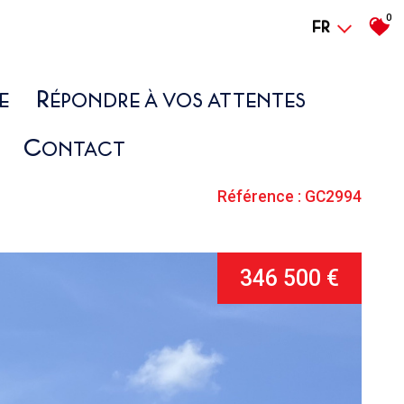
0
FR
R
E
ÉPONDRE À VOS ATTENTES
C
ONTACT
Référence : GC2994
346 500 €