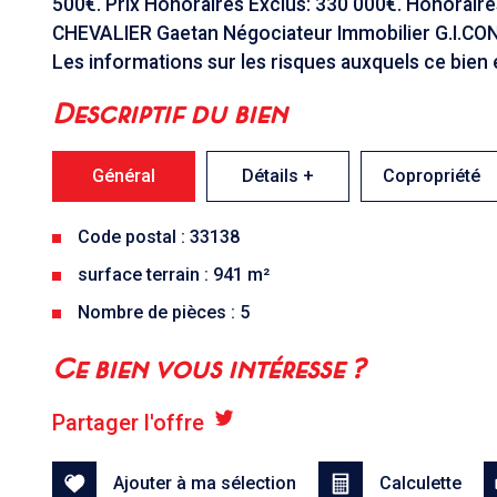
500€. Prix Honoraires Exclus: 330 000€. Honorair
CHEVALIER Gaetan Négociateur Immobilier G.I.CON
Les informations sur les risques auxquels ce bien 
descriptif du bien
Général
Détails +
Copropriété
Code postal : 33138
surface terrain : 941 m²
Nombre de pièces : 5
la ville de lanton (33138)
ce bien vous intéresse ?
+
Partager l'offre
−
Ajouter à ma sélection
Calculette