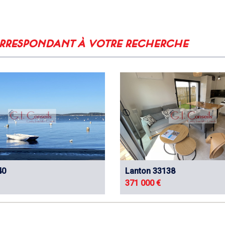
22,74 %
33,58 %
orrespondant à votre recherche
43,67 %
0,65
60,35 %
35,26 %
88,76 %
11,24 %
3,88 %
40
Lanton 33138
371 000 €