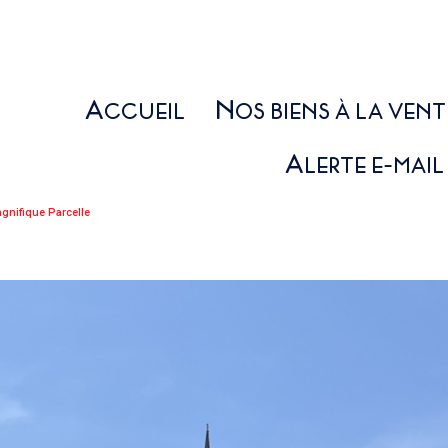
A
N
CCUEIL
OS BIENS À LA VENT
MAISONS / VILLAS
A
LERTE E-MAIL
PROPRIÉTÉS / IMMEUBLES
nifique Parcelle
APPARTEMENTS
TERRAINS / AUTRES
LOCAUX PROFESSIONNELS
PROGRAMMES NEUFS