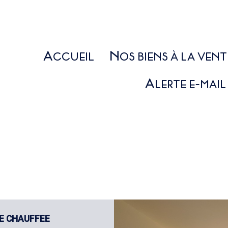
A
N
CCUEIL
OS BIENS À LA VENT
MAISONS / VILLAS
A
LERTE E-MAIL
PROPRIÉTÉS / IMMEUBLES
APPARTEMENTS
TERRAINS / AUTRES
LOCAUX PROFESSIONNELS
PROGRAMMES NEUFS
NE CHAUFFEE
5KM
10KM
25KM