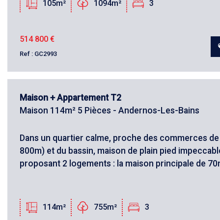
105m²
1094m²
3
514 800
€
Ref : GC2993
Maison + Appartement T2
Maison 114m² 5 Pièces - Andernos-Les-Bains
Dans un quartier calme, proche des commerces de 
800m) et du bassin, maison de plain pied impeccab
proposant 2 logements : la maison principale de 70m
114m²
755m²
3