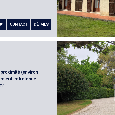
CONTACT
DÉTAILS
proximité (environ
lement entretenue
²...