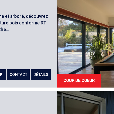
e et arboré, découvrez
ature bois conforme RT
re...
CONTACT
DÉTAILS
COUP DE COEUR