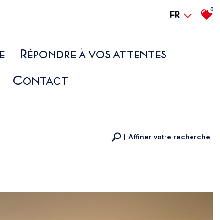
0
FR
R
E
ÉPONDRE À VOS ATTENTES
C
ONTACT
Affiner votre recherche
RECHERCHE
+
+ de critères